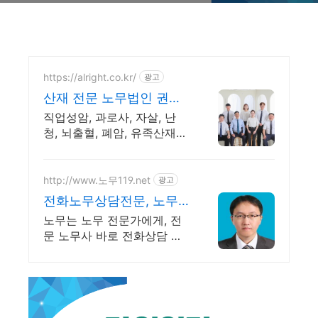
https://alright.co.kr/
광고
산재 전문 노무법인 권익
당신의 권익을 찾아드립
직업성암, 과로사, 자살, 난
니다
청, 뇌출혈, 폐암, 유족산재
등 산재 전문 노무법인 산재
에 특화된 실력있는 노무사
와 함께 당신의 권익을 찾아
http://www.노무119.net
광고
드립니다
전화노무상담전문, 노무
119
노무는 노무 전문가에게, 전
문 노무사 바로 전화상담 가
능, 24시간 대기 중.