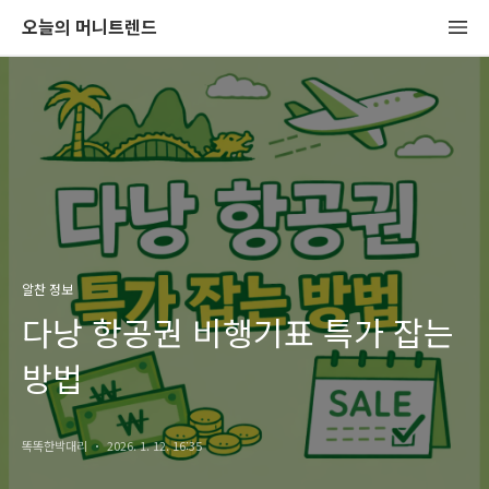
오늘의 머니트렌드
알찬 정보
다낭 항공권 비행기표 특가 잡는
방법
똑똑한박대리
2026. 1. 12. 16:35