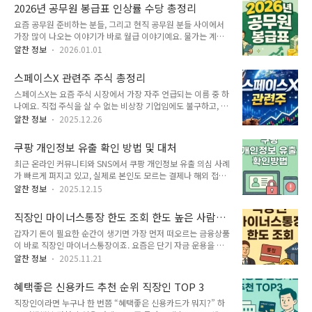
을 틔울 수 있는 방법이 있습니다. 조건만 맞으면 현금 지원이라
고, 적금처럼 매달 넣어야 하는 부담도 없죠. 필요하면 바로 빼
2026년 공무원 봉급표 인상률 수당 총정리
체감 효과도 꽤 큽니다. 놓치면 진짜 손해입니다. 지금 바로 청년
쓸 수 있는..
요즘 공무원 준비하는 분들, 그리고 현직 공무원 분들 사이에서
월세지원 신청 가능 여부를 확인해보세요.아래 공식 신청 페이지
가장 많이 나오는 이야기가 바로 월급 이야기예요. 물가는 계속
에서 자격 확인부터 접수까지 한 번에 가능합니다. 2026년 청년
오르는데 봉급은 제자리라는 말, 정말 공감되죠. 그런데 2026년
월세지원 신청 바로가기 ▶▶ 청년월세지원 제도 한눈에 정리해
알찬 정보
2026.01.01
에는 분위기가 조금 달라질 수 있다는 소식이 나오고 있어요. 9
보기청년월세지원은 부모와 따로 거주하는 무주택 청년에게 매
년 만에 최대 인상폭이라는 말까지 나오면서 2026년 공무원 봉
달 월세를 현금으로 지원해주는 정부 주거복지 정책이에요. 단순
스페이스X 관련주 주식 총정리
급표에 대한 관심이 그 어느 때보다 뜨거운 상황입니다. 👉
한 할인이나 쿠폰 개념이 ..
스페이스X는 요즘 주식 시장에서 가장 자주 언급되는 이름 중 하
2026년 공무원 봉급표 원문 기준과 최신 정보는 아래 공식 자료
나예요. 직접 주식을 살 수 없는 비상장 기업임에도 불구하고, 오
에서 꼭 함께 확인해보세요. 2026년 공무원 봉급표 확인하기
히려 그 점 때문에 스페이스X 관련주에 더 많은 자금이 몰리고
▶▶ 2026년 공무원 봉급 인상이번 2026년 공무원 봉급표 인
알찬 정보
2025.12.26
있어요. 로켓 재사용, 스타링크 위성 인터넷, 그리고 화성 이주까
상 이야기가 주목받는 이유는 단순히 숫자 때문만은 아니에요.
지 이어지는 스토리는 단순한 테마를 넘어 하나의 장기 투자 흐
최근 몇 년 사이 공무원 시험 경쟁률이 눈에 띄게 낮아졌고, 특히
쿠팡 개인정보 유출 확인 방법 및 대처
름으로 자리 잡았어요. 스페이스X 관련주에 대해서 정리해보았
2030 세대 공무..
최근 온라인 커뮤니티와 SNS에서 쿠팡 개인정보 유출 의심 사례
어요. 주식으로 돈 버는 법 6단계 ▶▶ 스페이스X 기업 개요와
가 빠르게 퍼지고 있고, 실제로 본인도 모르는 결제나 해외 접속
관련주가 주목받는 이유 스페이스X는 2002년 일론 머스크가 설
기록이 발견됐다는 제보가 이어지고 있습니다. 그래서 많은 분이
립한 민간 우주항공 기업이에요. 목표는 단순히 로켓을 발사하는
알찬 정보
2025.12.15
“내 쿠팡 계정도 안전한가?”, “혹시 모르게 내 정보가 새어 나간
것이 아니라 인류를 다행성 종족으로 만드는 것이고, 이를 위해
건 아닐까?”라는 불안감을 가지고 쿠팡 개인정보 유출 확인 방
우주 운송 비용을 획기적으로 낮추는 데 집중하고 있어요. 가장
직장인 마이너스통장 한도 조회 한도 높은 사람들
법을 찾고 있습니다. 오늘은 이런 걱정을 덜 수 있도록, 내 계정
큰 전환점은 로켓 재사..
의 공통점
갑자기 돈이 필요한 순간이 생기면 가장 먼저 떠오르는 금융상품
이 유출되었는지 직접 확인하는 방법부터 해킹 정황을 발견했을
이 바로 직장인 마이너스통장이죠. 요즘은 단기 자금 운용을 위
때 바로 할 수 있는 조치, 그리고 피해 발생 시 보상 절차, 마지막
해 마통을 갖고 있는 사람이 정말 많아졌는데, 정작 ‘한도는 왜
으로 탈퇴 및 정보 삭제 방법까지 전체 흐름을 알기 쉽게 정리해
알찬 정보
2025.11.21
사람마다 이렇게 차이가 나는지’, ‘나는 왜 연봉만큼 한도가 안
드립니다.특히 요즘 가장 많이 언급되고 있는 키워드가 바로 쿠
나오는지’ 궁금해하는 분들도 많아요. 실제로 연봉이 높아도 마
팡 개인정보 유출인 만큼, 실제 확인 방법을 중심으로 실질적인
혜택좋은 신용카드 추천 순위 직장인 TOP 3
통 한도가 생각보다 작게 나오기도 하고, 반대로 연봉 대비 한도
해결책을 안내해..
직장인이라면 누구나 한 번쯤 “혜택좋은 신용카드가 뭐지?” 하
가 크게 나오는 사람들도 있거든요. 아래 내용을 보면, 지금 내