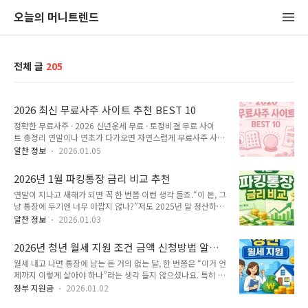
오늘의 머니트렌드
전체 글
205
2026 최신 무료사주 사이트 추천 BEST 10
정확한 무료사주 · 2026 신년운세 무료 · 토정비결 무료 사이
트 총정리 연말이나 연초가 다가오면 자연스럽게 무료사주 사이
트 추천, 2026 신년운세 무료, 토정비결 무료 사이트를 찾게 돼
알찬 정보
2026.01.05
요.요즘은 굳이 유료 결제를 하지 않아도, 정확한 무료사주를 제
공하는 신뢰도 높은 사이트들이 많아졌습니다. 이 글에서는✔ 실
2026년 1월 파킹통장 금리 비교 추천
제 이용자들이 많이 찾는 무료사주 사이트 BEST 10✔ 각 사이
연말이 지나고 새해가 되면 꼭 한 번쯤 이런 생각 들죠.“이 돈, 그
트별 간단한 사용 방법✔ 2026년 띠별 운세 요약까지 한 번에 정
냥 통장에 두기엔 너무 아깝지 않나?”저도 2025년 말 정산하고
리해봤어요. 아래 바로가기 버튼을 통해서 바로 접속하실 수 있
나서 가만히 잔고를 보는데, 이자가 거의 안 붙어 있더라고요. 그
습니다. 무료사주 사이트, 이렇게 골랐어요아래 기준을 충족하는
알찬 정보
2026.01.03
래서 다시 처음부터 검색해서 1월 파킹통장 금리 비교를 제대로
사이트만 정리했습니다.회원가입 없이 무료 제공생년월일·성별
해봤어요. 생각보다 차이가 컸고, 지금 안 옮기면 손해라는 느낌
기반 사주 분석광고·결제 유도 최소화포털 또는 장기 운영 사이
2026년 청년 월세 지원 조건 금액 신청방법 알아
이 확 들었습니다. 지금 가장 금리 좋은 파킹통장부터 바로 확인
트 무료사주 사이트 추..
보기
월세 내고 나면 통장에 남는 돈 거의 없는 달, 한 번쯤은 “이거 언
해보세요.조건 없이 받을 수 있는 금리부터, 소액·목돈용 통장까
제까지 이렇게 살아야 하나”라는 생각 들지 않으셨나요. 특히 혼
지 한 번에 비교할 수 있어요. 파킹통장 금리 높은 상품 확인하기
자 자취하는 청년이라면 월세 부담이 현실적으로 가장 큰 고정비
▶▶ 파킹통장이 요즘 다시 주목받는 이유파킹통장은 말 그대로
정부 지원금
2026.01.02
일 거예요. 다행히 2026년에도 청년월세지원을 통해 매달 숨통
돈을 잠시 주차해두는 통장이에요. 예금처럼 묶어둘 필요도 없