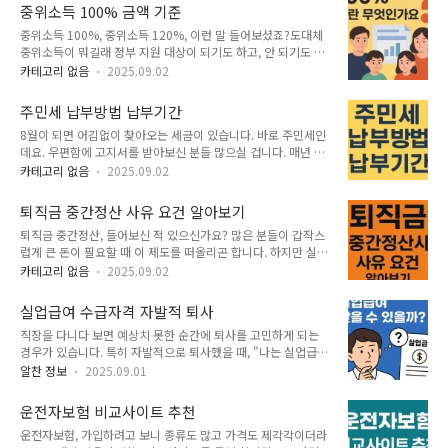
기준 '중위소득 200%'도 확인해보세요. 중위소득 100% 금액
2025년 하반기 시범 운영 → 2026년 초 전면 시행으로 예정되
중위소득 100% 금액 기준
기준중위소득 100%, 중위소득 120%, 이런 말 들어보셨죠?도
어 있습니다. 왜 새로운 제..
중위소득 100%, 중위소득 120%, 이런 말 들어보셨죠?도대체
대체 중위소득이 뭐길래 정부 지원 대상이 되기도 하고, 안 되기
중위소득이 뭐길래 정부 지원 대상이 되기도 하고, 안 되기도 하
도 하는걸까요? 이 기준만 확인하면 받을 수 있는 지원금이 달라
는걸까요? 이 기준만 확인하면 받을 수 있는 지원금이 달라져요.
져요. 우리 집bali.hobby418.com 지금까지 공개된 조건을 바
카테고리 없음
2025.09.02
우리 집이 중위소득 100% 이하인지 확인하고, 받을 수 있는 지
탕으로 예상 수령액을 시뮬레이션해 보겠습니다. 청년미래적금
원을 한눈에 정리해드릴게요. 나도 대상인지 바로 확인하기▶▶
정식 발표되면 업데이트 할 예정입니다. 청년미래적금 일반형 수
주민세 납부방법 납부기간
중위소득 100% 계산하기 ▶▶ 중위소득 100%란 무엇이며, 왜
령액청년미래적금의..
8월이 되면 어김없이 찾아오는 세금이 있습니다. 바로 주민세인
중요한가요? 중위소득이란 국내 모든 가구를 소득 순서대로 나
데요. 우편함에 고지서를 받아보신 분들 많으실 겁니다. 매년 반
열했을 때 중앙에 해당하는 가구의 소득을 말하고, 중위소
복되는 일이지만 막상 납부하려고 하면 “주민세는 누가 내야 하
득 100%는 바로 그 기준선이에요. 평균 소득과 달리 극단적인
카테고리 없음
2025.09.02
는지, 납부기간은 언제인지, 납부방법은 어떻게 되는지” 헷갈리
고소득이나 저소득에 영향을 적게 받아, 실제 국민 생활 수준을
곤 하죠. 오늘은 주민세 납부방법과 납부기간을 깔끔하게 정리해
파악하는 데 유용하죠. 정부는 이렇게 정해진 중위소득 100%를
퇴직금 중간정산 사유 요건 알아보기
드릴 테니 끝까지 읽어보시면 도움이 될 겁니다. 주민세 계산기
기준으로 생계, 의료,..
퇴직금 중간정산, 들어보신 적 있으신가요? 많은 분들이 갑작스
바로가기▶▶ 주민세란 무엇일까?주민세는 쉽게 말해, 지역에
럽게 큰 돈이 필요할 때 이 제도를 떠올리곤 합니다. 하지만 실제
거주하는 주민들이 함께 부담하는 지방세입니다. 국세청에 내는
로는 단순히 “급한 돈이 필요하다”는 이유만으로는 불가능하고,
세금이 아니라 서울, 부산, 대구 같은 지방자치단체에 납부하는
카테고리 없음
2025.09.02
법적으로 정해진 사유와 요건을 충족해야만 중간정산을 신청할
세금이죠. 우리 동네 도로, 인도, 상하수도, 공원 조성, 지역 복지
수 있습니다. 오늘은 퇴직금 중간정산이 가능한 사유와 주의할
사업 등 주민 생활과 직결되는 곳에 쓰입니다. 한 사람이 모든 비
실업급여 수급자격 자발적 퇴사
점, 그리고 실제로 유리한 경우와 불리한 경우까지 꼼꼼하게 살
용을 부담할 수 없으니,..
직장을 다니다 보면 예상치 못한 순간에 퇴사를 고민하게 되는
펴보겠습니다. 나의 예상 퇴직금 계산하기 ▶▶ 퇴직금 중간정
경우가 있습니다. 특히 자발적으로 퇴사했을 때, "나는 실업급여
산퇴직금 중간정산은 말 그대로 최종 퇴직 전에 미리 퇴직금을
를 받을 수 있을까?"라는 의문이 생기곤 하죠. 많은 분들이 실업
일부 정산받는 제도입니다.하지만 모든 근로자가 마음대로 신청
알찬 정보
2025.09.01
급여는 권고사직이나 계약만료처럼 비자발적인 상황에서만 지
할 수 있는 건 아니고, 근로자퇴직급여 보장법 시행령에 따라 법
급된다고 생각하지만, 사실 자발적 퇴사도 일정 조건을 충족하면
에서 정한 사유가 있을 때만 가능합니다. 쉽게 말해, 생활비가 부
운전자보험 비교사이트 추천
수급이 가능합니다. 오늘은 바로 이 자발적 퇴사자의 실업급여
족하다거나 단순한 소비 목적으로는 ..
운전자보험, 가입하려고 보니 종류도 많고 가격도 제각각이더라
수급자격에 대해 살펴보겠습니다. 내 실업급여 금액 계산하기