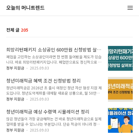
오늘의 머니트렌드
전체 글
205
희망리턴패키지 소상공인 600만원 신청방법 살펴
보기
폐업을 고민하는 소상공인이라면 한 번쯤 들어봤을 제도가 있습
니다. 바로 희망리턴패키지입니다. 폐업만으로도 정신적으로 힘
든데, 점포 철거비까지 수백만 원이 든다면 부담은 훨씬 커지죠.
정부 지원금
2025.09.03
이런 상황에서 최대 600만 원까지 지원받을 수 있다면 정말 큰
도움이 될 겁니다. 오늘은 실제로 소상공인들이 어떻게 이 제도
청년미래적금 혜택 조건 신청방법 정리
를 신청하고 혜택을 받을 수 있는지, 꼼꼼히 살펴보겠습니다. 소
청년미래적금은 2026년 초 출시 예정인 청년 자산 형성 지원 제
상공인 희망리턴패키지 신청하기 ▶ 희망리턴패키지란희망리턴
도입니다. 청년도약계좌를 대체할 새로운 상품으로, 월 50만원
패키지는 소상공인시장진흥공단이 운영하는 폐업 지원 제도입
까지 납입 시 정부가 최대 12% 매칭 지원을 해주며 이자소득은
니다.이 사업은 단순히 돈만 지원하는 게 아니라, 폐업 과정에서
정부 지원금
2025.09.03
전액 비과세 혜택을 받습니다. 짧은 만기(3년)로 안정적인 목돈
필수적으로 발생하는 철거비용, 세무 문제, 심리적 부담까지 줄
마련이 가능해 사회 초년생과 중소기업 청년에게 특히 유리합니
여주는 종합적인 프로그램이죠. 특히 2025년부터는 지원 규모
청년미래적금 예상 수령액 시뮬레이션 정리
다. 오늘은 청년미래적금의 출시 배경부터 조건, 혜택, 신청 방
가 확대되어, 폐업 예정 또는 기폐업 소상공인..
많은 청년들이 가장 궁금해하는 건 바로 청년미래적금으로 실제
법, 그리고 자주 묻는 질문까지 꼼꼼하게 정리해 드릴게요. 기획
얼마를 받을 수 있느냐는 부분입니다. 단순 적금이 아니라 정부
재정부 청년미래적금 공식 발표 ▶ 청년미래적금 수령액 시뮬레
가 직접 납입액을 매칭 지원해주는 구조라서, 같은 돈을 넣어도
이션 ▶▶ 청년미래적금 출시 시기와 배경청년미래적금은 아직
정부 지원금
2025.09.03
일반 적금과는 완전히 다른 결과가 나옵니다. 청년미래적금 조건
정식 출시가 되지 않았습니다. 정부가 발표한 로드맵에 따르면